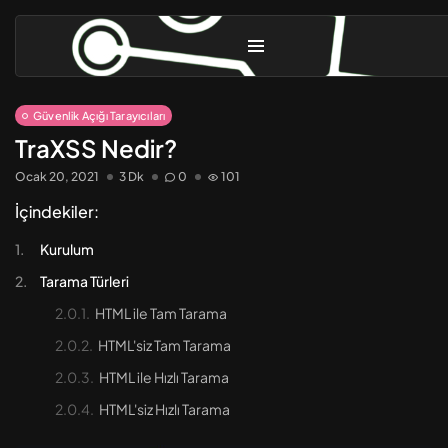
Güvenlik Açığı Tarayıcıları
TraXSS Nedir?
Ocak 20, 2021
3 Dk
0
101
İçindekiler:
Kurulum
Tarama Türleri
Linux Güvenliği [3] – Gelişmiş...
Ekim 31, 2025
10 Dk
HTML ile Tam Tarama
HTML'siz Tam Tarama
Linux Güvenliği [2] – Güvenlik...
HTML ile Hızlı Tarama
Eylül 9, 2024
8 Dk
HTML'siz Hızlı Tarama