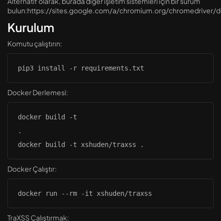
Alternatif olarak, burada diğer işletim sistemleri için bir sürüm
bulun:
https://sites.google.com/a/chromium.org/chromedriver/
Kurulum
Komutu çalıştırın:
pip3 install -r requirements.txt
Docker Derlemesi:
docker build -t
.
docker build -t xshuden/traxss .
Docker Çalıştır:
docker run --rm -it xshuden/traxss
TraXSS Çalıştırmak: