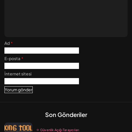
Ad
*
E-posta
*
İnternet sitesi
Son Gönderiler
Güvenlik Açığı Tarayıcıları