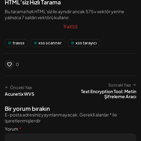
HTML’siz Hızlı Tarama
Bu tarama hızlı HTML’siz ile aynıdır ancak 575+ vektör yerine
yalnızca 7 saldırı vektörü kullanır.
TraXSS
traxss
xss scanner
xss tarayıcı
0
Sonraki Yazı
Önceki Yazı
Text Encryption Tool: Metin
Acunetix WVS
Şifreleme Aracı
Bir yorum bırakın
E-posta adresiniz yayınlanmayacak.
Gerekli alanlar
*
ile
işaretlenmişlerdir
Yorum
*