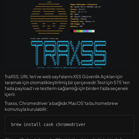
Linux Güvenliği [1] – Dosya...
Eylül 8, 2024
13 Dk
TraXSS, URL’leri ve web sayfalarını XSS ​​Güvenlik Açıkları için
taramak için otomatikleştirilmiş bir çerçevedir.Test için 575’ten
fazla payload’ı ve testlerin sağlamlığı için birden fazla seçenek
içerir.
Traxss, Chromedriver’a bağlıdır.MacOS’ta bu homebrew
komutuyla kurulabilir:
brew install cask chromedriver