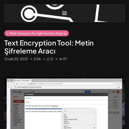
Web Tarayıcısı İle İlgili Hacker Araçları
Text Encryption Tool: Metin
Şifreleme Aracı
Ocak 23, 2021
2 Dk
0
97
M. Yasin ÇAVDAR
KernelBlog
Linux Güvenliği [3] – Gelişmiş...
Ekim 31, 2025
10 Dk
Linux Güvenliği [2] – Güvenlik...
Eylül 9, 2024
8 Dk