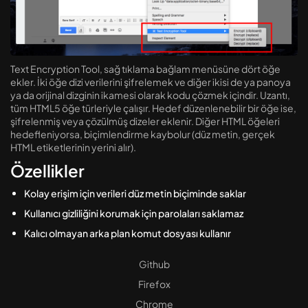
Linux Güvenliği [1] – Dosya...
Eylül 8, 2024
13 Dk
Text Encryption Tool, sağ tıklama bağlam menüsüne dört öğe
ekler. İki öğe dizi verilerini şifrelemek ve diğer ikisi de ya panoya
ya da orijinal dizginin ikamesi olarak kodu çözmek içindir. Uzantı,
tüm HTML5 öğe türleriyle çalışır. Hedef düzenlenebilir bir öğe ise,
şifrelenmiş veya çözülmüş dizeler eklenir. Diğer HTML öğeleri
hedefleniyorsa, biçimlendirme kaybolur (düz metin, gerçek
HTML etiketlerinin yerini alır).
Özellikler
Kolay erişim için verileri düz metin biçiminde saklar
Kullanıcı gizliliğini korumak için parolaları saklamaz
Kalıcı olmayan arka plan komut dosyası kullanır
Github
Firefox
Chrome