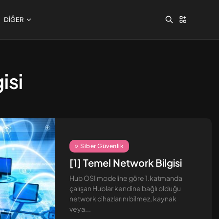
DIĞER
isi
Linux Güvenliği [1] –
Dosya...
Eylül 8, 2024
13 Dk
Siber Güvenlik
[1] Temel Network Bilgisi
Hub OSI modeline göre 1.katmanda
çalışan Hublar kendine bağlı olduğu
network cihazlarını bilmez, kaynak
veya...