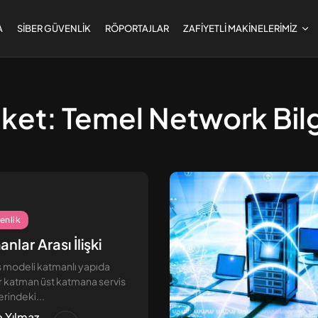
A
SIBER GÜVENLIK
RÖPORTAJLAR
ZAFIYETLI MAKINELERIMIZ
iket:
Temel Network Bilg
Linux Güvenliği [2] –
Güvenlik...
Eylül 9, 2024
8 Dk
enlik
nlar Arası İlişki
 modeli katmanlı yapıda
bir katman üst katmana servis
erindeki...
 Yılmaz