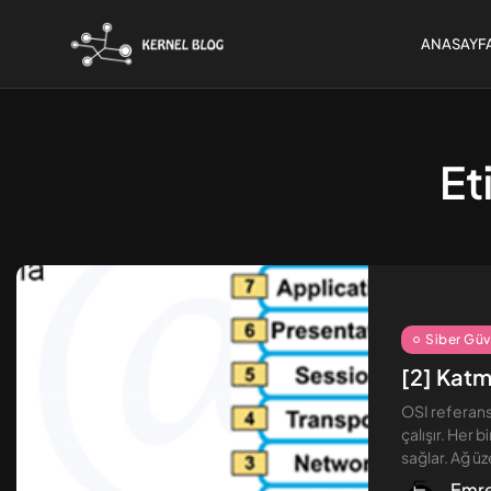
ANASAYF
Et
Linux Güvenliği [3] –
Gelişmiş...
Ekim 31, 2025
10 Dk
Siber Güv
[2] Katma
OSI referans
çalışır. Her 
sağlar. Ağ üz
Emre