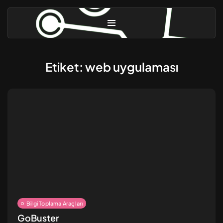
Etiket:
web uygulaması
Linux Güvenliği [3] – Gelişmiş...
Ekim 31, 2025
10 Dk
Linux Güvenliği [2] – Güvenlik...
Eylül 9, 2024
8 Dk
Bilgi Toplama Araçları
GoBuster