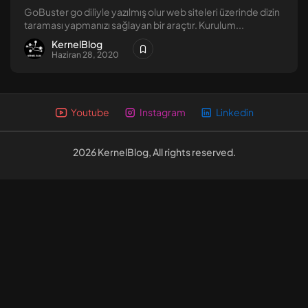
GoBuster go diliyle yazılmış olur web siteleri üzerinde dizin
Linux Güvenliği [1] – Dosya...
taraması yapmanızı sağlayan bir araçtır. Kurulum...
Eylül 8, 2024
13 Dk
KernelBlog
Haziran 28, 2020
Youtube
Instagram
Linkedin
2026 KernelBlog, All rights reserved.
2026 KernelBlog, All rights reserved.