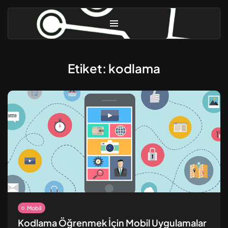
Etiket:
kodlama
Linux Güvenliği [3] – Gelişmiş...
Ekim 31, 2025
10 Dk
Linux Güvenliği [2] – Güvenlik...
Eylül 9, 2024
8 Dk
Mobil
Kodlama Öğrenmek İçin Mobil Uygulamalar