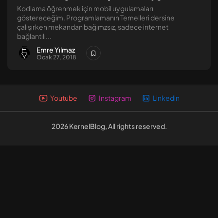
Kodlama öğrenmek için mobil uygulamaları
Linux Güvenliği [1] – Dosya...
göstereceğim. Programlamanın Temelleri dersine
Eylül 8, 2024
13 Dk
çalışırken mekandan bağımzsız, sadece internet
bağlantılı...
Emre Yılmaz
Ocak 27, 2018
Youtube
Instagram
Linkedin
2026 KernelBlog, All rights reserved.
2026 KernelBlog, All rights reserved.