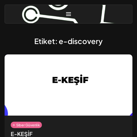
Etiket:
e-discovery
Linux Güvenliği [3] – Gelişmiş...
Ekim 31, 2025
10 Dk
Linux Güvenliği [2] – Güvenlik...
Eylül 9, 2024
8 Dk
Siber Güvenlik
E-KEŞİF