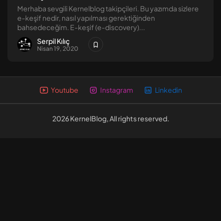
Merhaba sevgili Kernelblog takipçileri. Bu yazımda sizlere
Linux Güvenliği [1] – Dosya...
e-keşif nedir, nasıl yapılması gerektiğinden
Eylül 8, 2024
13 Dk
bahsedeceğim. E-keşif (e-discovery)...
Serpil Kılıç
Nisan 19, 2020
Youtube
Instagram
Linkedin
2026 KernelBlog, All rights reserved.
2026 KernelBlog, All rights reserved.